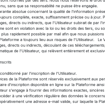
 sont fournies par des tiers. Nous nous réservons le droit 
nu, sans que sa responsabilité ne puisse être engagée.
rantie absolue concernant la qualité de l'information prése
toujours complète, exacte, suffisamment précise ou à jour.
, directs ou indirects, que l'Utilisateur subirait de par l'
e sont en violation avec la loi ou les droits des tiers, ou 
plus rapidement possible par mail afin que nous puission
Plateforme a toujours lieu aux risques de l'Utilisateur. L
s, directs ou indirects, découlant de ces téléchargements
que de l'Utilisateur, qui relèvent entièrement et exclusive
nscrits
onditionné par l'inscription de l'Utilisateur.
ervices de la Plateforme sont réservés exclusivement aux p
laire d'inscription disponible en ligne sur la Plateforme ain
sateur s'engage à fournir des informations exactes, sincères 
océder à une vérification régulière des données le concerna
r impérativement une adresse e-mail valide, sur laquelle la P