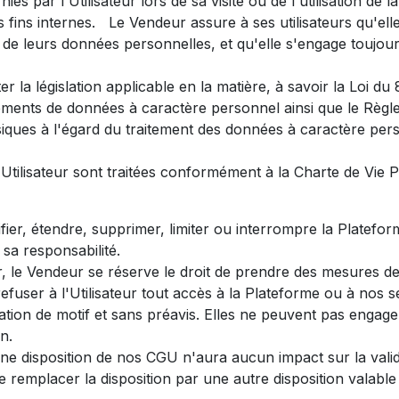
s par l'Utilisateur lors de sa visite ou de l'utilisation de l
 fins internes. Le Vendeur assure à ses utilisateurs qu'ell
et de leurs données personnelles, et qu'elle s'engage toujo
 la législation applicable en la matière, à savoir la Loi du
itements de données à caractère personnel ainsi que le Règl
ques à l'égard du traitement des données à caractère person
Utilisateur sont traitées conformément à la Charte de Vie P
fier, étendre, supprimer, limiter ou interrompre la Platefo
 sa responsabilité.
ur, le Vendeur se réserve le droit de prendre des mesures 
fuser à l'Utilisateur tout accès à la Plateforme ou à nos 
ation de motif et sans préavis. Elles ne peuvent pas engag
n.
 d'une disposition de nos CGU n'aura aucun impact sur la validi
 remplacer la disposition par une autre disposition valable e