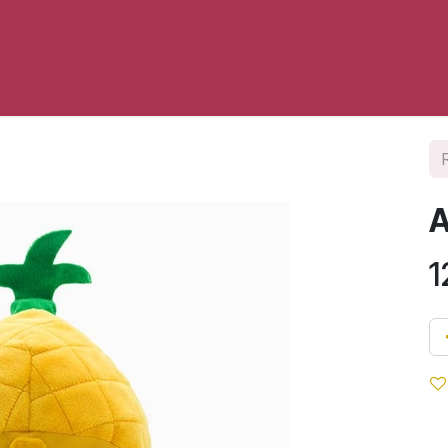
opos
Contact
Vers My Sweet Hoops Dog
A
1