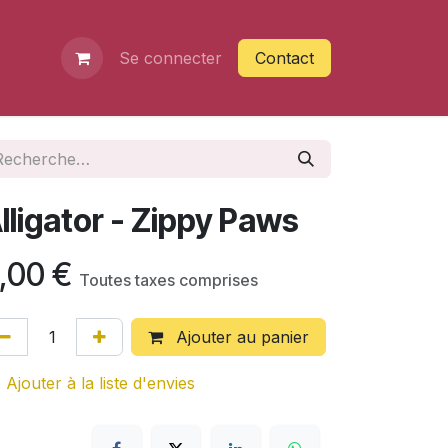
Se connecter
Contact
lligator - Zippy Paws
,00
€
Toutes taxes comprises
Ajouter au panier
Ajouter à la liste d'envies