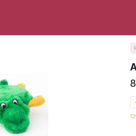
opos
Contact
Vers My Sweet Hoops Dog
A
8