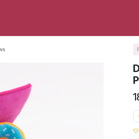
opos
Contact
Vers My Sweet Hoops Dog
aws
D
1