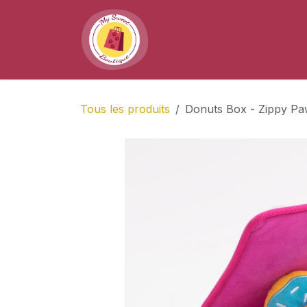
Se rendre au contenu
Accueil
Boutique
À pr
Tous les produits
Donuts Box - Zippy P