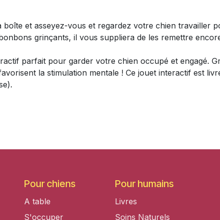
 boîte et asseyez-vous et regardez votre chien travailler p
 bonbons grinçants, il vous suppliera de les remettre encore
eractif parfait pour garder votre chien occupé et engagé. G
vorisent la stimulation mentale ! Ce jouet interactif est liv
se).
Pour chiens
Pour humains
A table
Livres
S'occuper
Soins Naturels